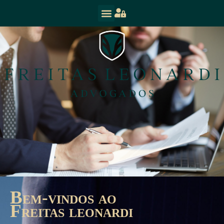
b
em-vindos ao
f
reitas leonardi