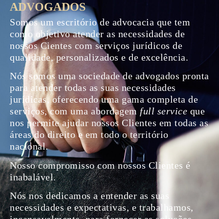
advogados
Somos um escritório de advocacia que tem
como objetivo atender as necessidades de
nossos Cientes com serviços jurídicos de
qualidade, personalizados e de excelência.
Nós somos uma sociedade de advogados pronta
para atender todas as suas necessidades
jurídicas, oferecendo uma gama completa de
serviços, com uma abordagem
full service
que
nos permite ajudar nossos Clientes em todas as
áreas do direito e em todo o território
nacional.
Nosso compromisso com nossos Clientes é
inabalável.
Nós nos dedicamos a entender as suas
necessidades e expectativas, e trabalhamos,