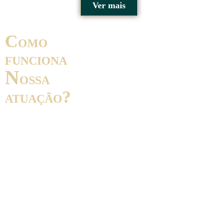
Ver mais
c
omo
A Equipe FREITAS
funciona
LEONARDI está
n
ossa
pronta para auxiliar
nossos Clientes nas
atuação?
diversas áreas do
Direito Público e
Privado, no âmbito
consultivo e
contencioso, em
busca das melhores
soluções, nas
seguintes áreas: