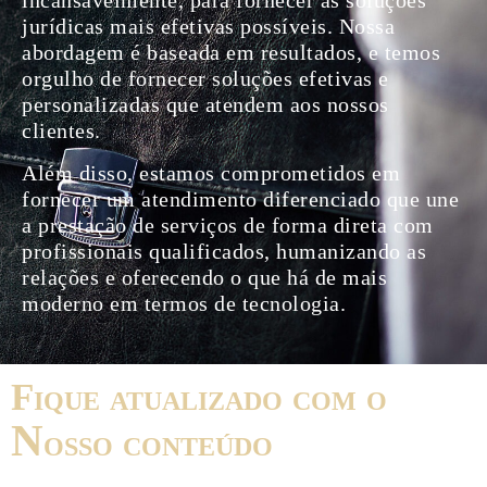
incansavelmente, para fornecer as soluções
jurídicas mais efetivas possíveis. Nossa
abordagem é baseada em resultados, e temos
orgulho de fornecer soluções efetivas e
personalizadas que atendem aos nossos
clientes.
Além disso, estamos comprometidos em
fornecer um atendimento diferenciado que une
a prestação de serviços de forma direta com
profissionais qualificados, humanizando as
relações e oferecendo o que há de mais
moderno em termos de tecnologia.
f
ique atualizado com o
n
osso conteúdo