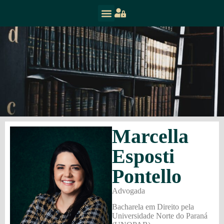
Marcella
Esposti
Pontello
Advogada
Bacharela em Direito pela
Universidade Norte do Paraná