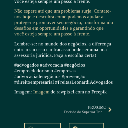
você esteja sempre um passo à frente.
Não espere até que um problema surja. Contate-
nos hoje e descubra como podemos ajudar a
proteger e promover seu negócio, transformando
desafios em oportunidades e garantindo que
você esteja sempre um passo à frente.
Lembre-se: no mundo dos negócios, a diferença
entre o sucesso e o fracasso pode ser uma boa
assessoria jurídica. Faça a escolha certa!
#advogados #advocacia #negócios
#empreededorismo #empresas
#advocaciadenegócios #prevenção
#direitoempresarial #FreitasLeonardiAdvogados
Imagem:
Imagem
de rawpixel.com no Freepik
PRÓXIMO
Decisão do Superior Tribunal de Justiça (STJ) vai estabelecer limite para a base de cálculo das contribuições de terceiros: entenda como isso pode impactar sua empresa e o porquê deve propor uma medida judicial